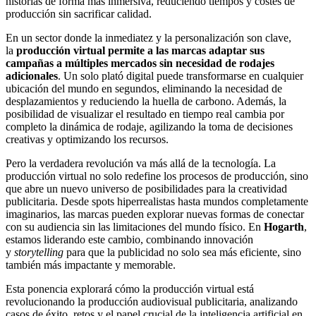
historias de forma más inmersiva, reduciendo tiempos y costes de
producción sin sacrificar calidad.
En un sector donde la inmediatez y la personalización son clave,
la
producción virtual permite a las marcas adaptar sus
campañas a múltiples mercados sin necesidad de rodajes
adicionales
. Un solo plató digital puede transformarse en cualquier
ubicación del mundo en segundos, eliminando la necesidad de
desplazamientos y reduciendo la huella de carbono. Además, la
posibilidad de visualizar el resultado en tiempo real cambia por
completo la dinámica de rodaje, agilizando la toma de decisiones
creativas y optimizando los recursos.
Pero la verdadera revolución va más allá de la tecnología. La
producción virtual no solo redefine los procesos de producción, sino
que abre un nuevo universo de posibilidades para la creatividad
publicitaria. Desde spots hiperrealistas hasta mundos completamente
imaginarios, las marcas pueden explorar nuevas formas de conectar
con su audiencia sin las limitaciones del mundo físico. En
Hogarth
,
estamos liderando este cambio, combinando innovación
y
storytelling
para que la publicidad no solo sea más eficiente, sino
también más impactante y memorable.
Esta ponencia explorará cómo la producción virtual está
revolucionando la producción audiovisual publicitaria, analizando
casos de éxito, retos y el papel crucial de la inteligencia artificial en